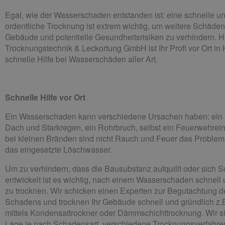
Egal, wie der Wasserschaden entstanden ist: eine schnelle u
ordentliche Trocknung ist extrem wichtig, um weitere Schäde
Gebäude und potentielle Gesundheitsrisiken zu verhindern.
H
Trocknungstechnik & Leckortung GmbH ist Ihr Profi vor Ort i
schnelle Hilfe bei Wasserschäden aller Art.
Schnelle Hilfe vor Ort
Ein Wasserschaden
kann verschiedene Ursachen haben: ein
Dach und Starkregen, ein Rohrbruch, selbst ein Feuerwehrei
bei kleinen Bränden sind nicht Rauch und Feuer das Problem
das eingesetzte Löschwasser.
Um zu verhindern, dass die Bausubstanz aufquillt oder sich 
entwickelt ist es wichtig, nach einem Wasserschaden schnell u
zu trocknen. Wir
schicken einen Experten zur Begutachtung d
Schadens und trocknen Ihr Gebäude schnell und gründlich z.
mittels
Kondensattrockner oder Dämmschichttrocknung
. W
ir 
Lage je nach Schadensart, verschiedene Trocknungsverfahre